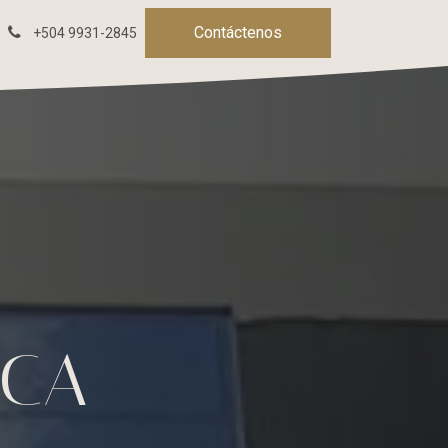
Contáctenos
+504 9931-2845
ICA