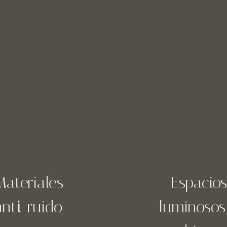
Materiales
Espacios
ant
i-
ruido
luminosos