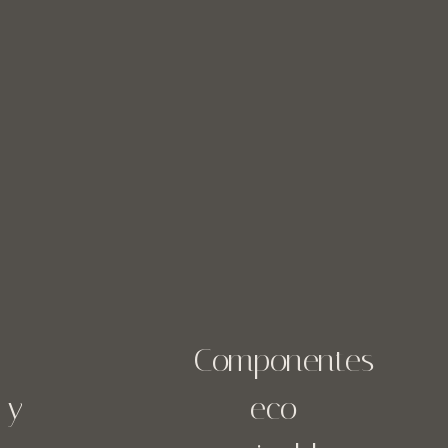
Componentes
 y
eco
-