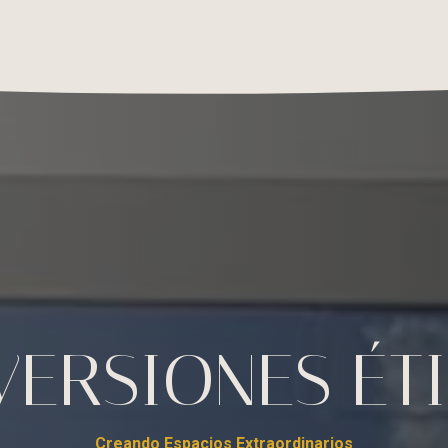
yab
Contáctenos
VERSIONES ÉT
Creando Espacios Extraordinarios