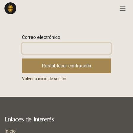
Ir al contenido
Correo electrónico
Restablecer contraseña
Volver a inicio de sesión
Enlaces de Intererés
Inicio